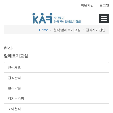
회원가입
|
로그인
Toggl
navig
Home
천식·알레르기교실
천식자가진단
천식·
알레르기교실
천식개요
천식관리
천식약물
폐기능측정
소아천식