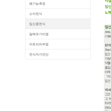
폐기능측정
소아천식
임신중천식
알레르기비염
아토피피부염
천식자가진단