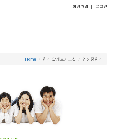
회원가입
|
로그인
Home
천식·알레르기교실
임신중천식