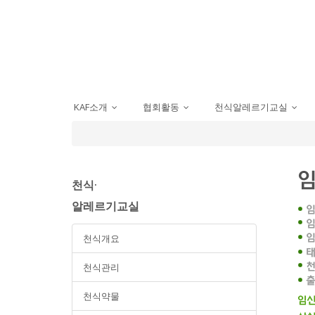
KAF소개
협회활동
천식알레르기교실
...
...
...
천식·
알레르기교실
천식개요
천식관리
천식약물