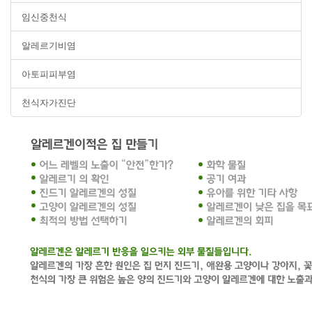
임신중천식
알레르기비염
아토피피부염
천식자가진단