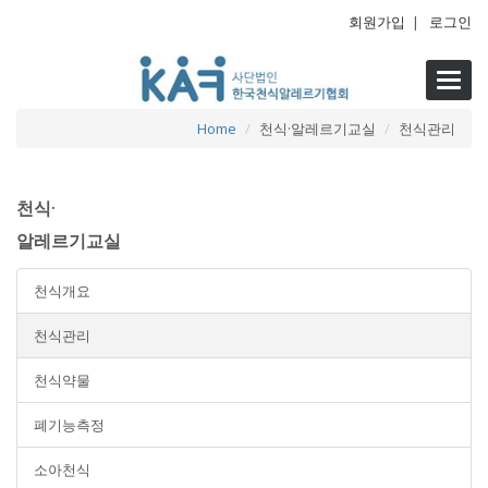
회원가입
|
로그인
Toggl
navig
Home
천식·알레르기교실
천식관리
천식·
알레르기교실
천식개요
천식관리
천식약물
폐기능측정
소아천식