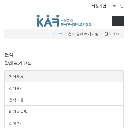
회원가입
|
로그인
Toggl
navig
Home
천식·알레르기교실
천식개요
천식·
알레르기교실
천식개요
천식관리
천식약물
폐기능측정
소아천식