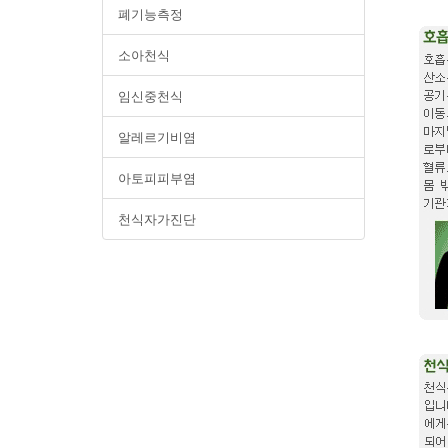
폐기능측정
소아천식
임신중천식
알레르기비염
아토피피부염
천식자가진단