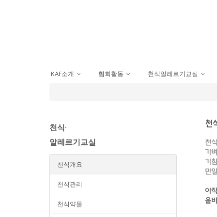
KAF소개
협회활동
천식알레르기교실
...
...
...
천식·
알레르기교실
천식개요
천식관리
천식약물