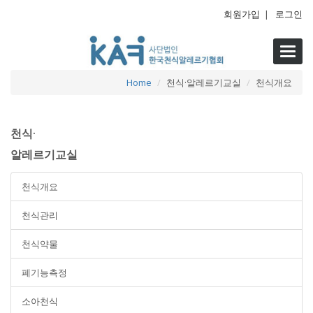
회원가입
|
로그인
Toggl
navig
Home
천식·알레르기교실
천식개요
천식·
알레르기교실
천식개요
천식관리
천식약물
폐기능측정
소아천식