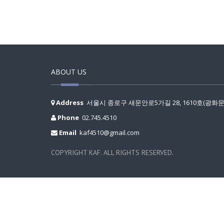
ABOUT US
Address
서울시 종로구 새문안로5가길 28, 1610호(광화
Phone
02.745.4510
Email
kaf4510@gmail.com
COPYRIGHT KAF. ALL RIGHTS RESERVED.