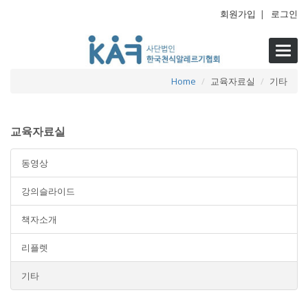
회원가입
|
로그인
Toggl
navig
Home
교육자료실
기타
교육자료실
동영상
강의슬라이드
책자소개
리플렛
기타