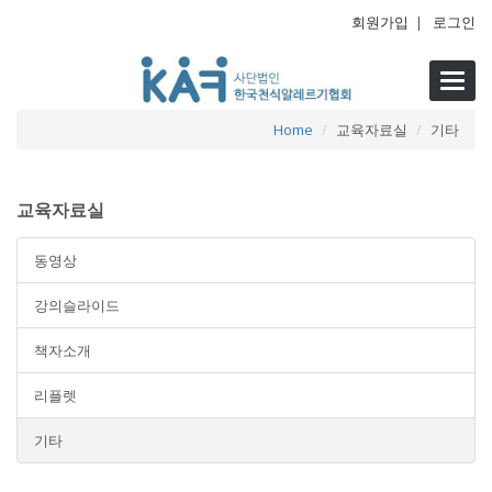
회원가입
|
로그인
Toggl
navig
Home
교육자료실
기타
교육자료실
동영상
강의슬라이드
책자소개
리플렛
기타