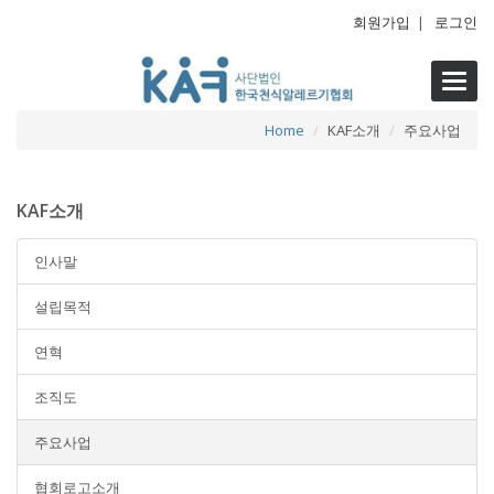
회원가입
|
로그인
Toggl
navig
Home
KAF소개
주요사업
KAF소개
인사말
설립목적
연혁
조직도
주요사업
협회로고소개