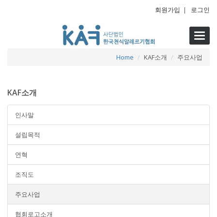
회원가입
|
로그인
Toggl
navig
Home
KAF소개
주요사업
KAF소개
인사말
설립목적
연혁
조직도
주요사업
협회로고소개