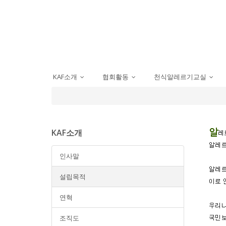
KAF소개
협회활동
천식알레르기교실
...
...
...
KAF소개
인사말
설립목적
연혁
조직도