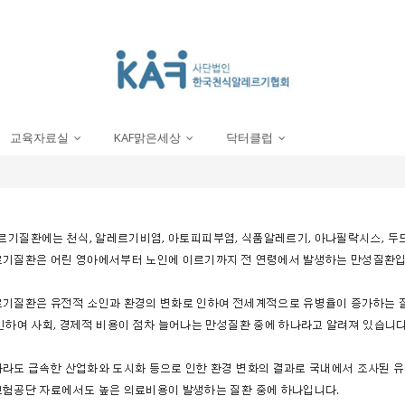
교육자료실
KAF맑은세상
닥터클럽
...
...
...