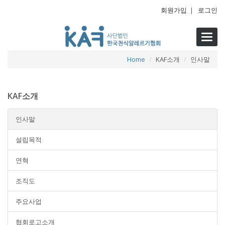
회원가입
|
로그인
Toggl
navig
Home
KAF소개
인사말
KAF소개
인사말
설립목적
연혁
조직도
주요사업
협회로고소개