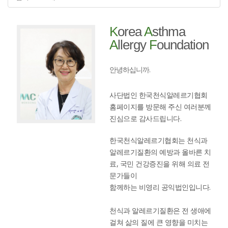
K
orea
A
sthma
A
llergy
F
oundation
안녕하십니까.
사단법인 한국천식알레르기협회
홈페이지를 방문해 주신 여러분께
진심으로 감사드립니다.
한국천식알레르기협회는 천식과
알레르기질환의 예방과 올바른 치
료, 국민 건강증진을 위해 의료 전
문가들이
함께하는 비영리 공익법인입니다.
천식과 알레르기질환은 전 생애에
걸쳐 삶의 질에 큰 영향을 미치는