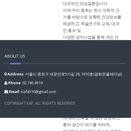
대표적인 만성질환입니다.
이에 우리 협회는 최신 의학적 근
거를 바탕으로 정확한 건강정보를
제공하고, 학술연구와 교육, 대국
민 홍보 및
다양한 공익사업을 통해 국민 건
강증진에 힘쓰고 있습니다.
앞으로도 한국천식알레르기협회
ABOUT US
는 환자와 가족, 의료진, 그리고 국
민 모두에게 신뢰받는 전문기관으
로서
Address
서울시 종로구 새문안로5가길 28, 1610호(광화문플래티넘)
올바른 질환 정보와 예방·관리의
Phone
02.745.4510
중요성을 널리 알리고, 국민이 보
다 건강한 삶을 누릴 수 있도록
Email
kaf4510@gmail.com
최선을 다하겠습니다.
COPYRIGHT KAF. ALL RIGHTS RESERVED.
홈페이지가 천식과 알레르기질환
에 대한 신뢰할 수 있는 정보와 소
통의 공간이 되기를 바라며,