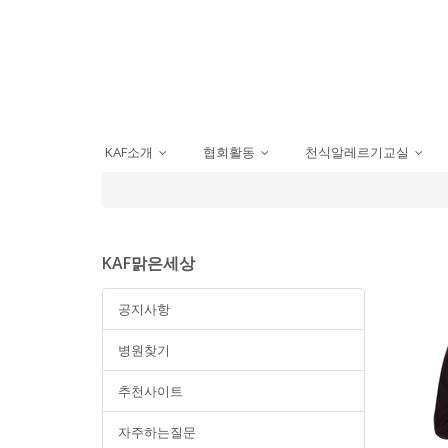
KAF소개
협회활동
천식알레르기교실
...
...
...
KAF맑은세상
공지사항
병원찾기
추천사이트
자주하는질문