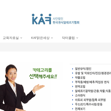
교육자료실
KAF맑은세상
닥터클럽
...
...
...