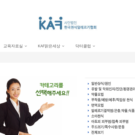
교육자료실
KAF맑은세상
닥터클럽
...
...
...