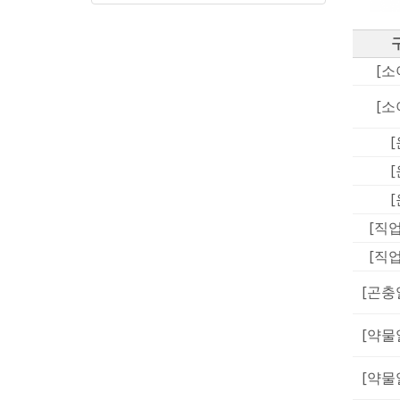
[소
[소
[
[
[
[직
[직
[곤충
[약물
[약물