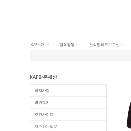
KAF소개
협회활동
천식알레르기교실
...
...
...
KAF맑은세상
공지사항
병원찾기
추천사이트
자주하는질문