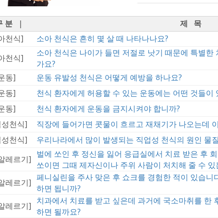
구 분
|
제 목
아천식]
소아 천식은 흔히 몇 살 때 나타나나요?
소아 천식은 나이가 들면 저절로 낫기 때문에 특별한
아천식]
가요?
운동]
운동 유발성 천식은 어떻게 예방을 하나요?
운동]
천식 환자에게 허용할 수 있는 운동에는 어떤 것들이 
운동]
천식 환자에게 운동을 금지시켜야 합니까?
업성천식]
직장에 들어가면 콧물이 흐르고 재채기가 나오는데 
업성천식]
우리나라에서 많이 발생되는 직업성 천식의 원인 물질
벌에 쏘인 후 정신을 잃어 응급실에서 치료 받은 후 
알레르기]
쏘이면 그때 제자신이나 주위 사람이 처치해 줄 수 있
페니실린을 주사 맞은 후 쇼크를 경험한 적이 있습니
알레르기]
하면 됩니까?
치과에서 치료를 받고 싶은데 과거에 국소마취를 한 후
알레르기]
하면 될까요?