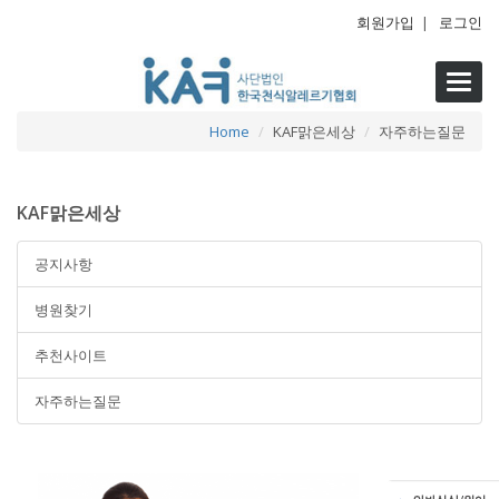
회원가입
|
로그인
Toggl
navig
Home
KAF맑은세상
자주하는질문
KAF맑은세상
공지사항
병원찾기
추천사이트
자주하는질문