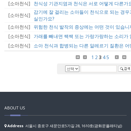
[소아천식]
천식성 기관지염과 천식은 서로 어떻게 다른가
감기에 잘 걸리는 소아들이 천식으로 되는 경우
[소아천식]
실인가요?
[소아천식]
위험한 천식 발작의 증상에는 어떤 것이 있습니
[소아천식]
가래를 빼내면 쌕쌕 또는 가랑가랑하는 소리가
[소아천식]
소아 천식과 합병되는 다른 알레르기 질환은 어
1
2
3
4
5
ABOUT US
Address
서울시 종로구 새문안로5가길 28, 1610호(광화문플래티넘)