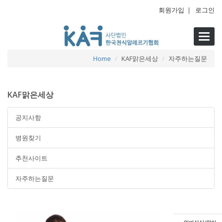
회원가입
|
로그인
Toggl
navig
Home
KAF맑은세상
자주하는질문
KAF맑은세상
공지사항
병원찾기
추천사이트
자주하는질문