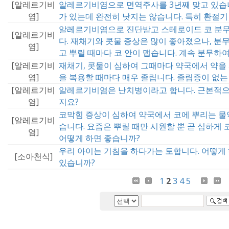
[알레르기비
알레르기비염으로 면역주사를 3년째 맞고 있습
염]
가 있는데 완전히 낫지는 않습니다. 특히 환절기
알레르기비염으로 진단받고 스테로이드 코 분
[알레르기비
다. 재채기와 콧물 증상은 많이 좋아졌으나, 분
염]
고 뿌릴 때마다 코 안이 맵습니다. 계속 분무하
[알레르기비
재채기, 콧물이 심하여 그때마다 약국에서 약을
염]
을 복용할 때마다 매우 졸립니다. 졸림증이 없는
[알레르기비
알레르기비염은 난치병이라고 합니다. 근본적으
염]
지요?
코막힘 증상이 심하여 약국에서 코에 뿌리는 물
[알레르기비
습니다. 요즘은 뿌릴 때만 시원할 뿐 곧 심하게
염]
어떻게 하면 좋습니까?
우리 아이는 기침을 하다가는 토합니다. 어떻게 
[소아천식]
있습니까?
1
2
3
4
5