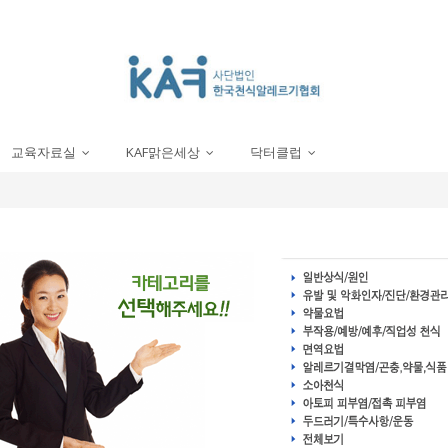
교육자료실
KAF맑은세상
닥터클럽
...
...
...