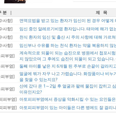
구 분
|
제 목
수사항]
면역요법을 받고 있는 환자가 임신이 된 경우 어떻게 
수사항]
임신 중인 알레르기비염 환자입니다. 태아에 해가 없
수사항]
천식 환자의 임신 및 출산 시 주의 사항에 대해 가르쳐
수사항]
임신부나 수유를 하는 천식 환자는 약을 복용하지 않
계속적으로 되풀이 되는 습진으로 병원에서 첩포시험
촉피부염]
지 않았으며 그 후에도 습진이 되풀이 되고 있습니다.
촉피부염]
둘째 아이를 낳은 지 6개월 된 주부로 손끝이 갈라지
얼굴에 뭐가 자꾸 나고 가렵습니다. 화장품이나 비누
촉피부염]
을 찾을 수 있는지요?
산에 갔다 온 1～2일 후 얼굴과 팔에 물집이 잡히고 
촉피부염]
이유인지요?
피피부염]
아토피피부염에서 증상을 악화시킬 수 있는 요인들은
피피부염]
아토피피부염이 있는 아이들은 다른 병에도 잘 걸리나