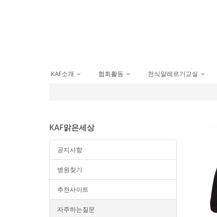
KAF소개
협회활동
천식알레르기교실
...
...
...
KAF맑은세상
공지사항
병원찾기
추천사이트
자주하는질문