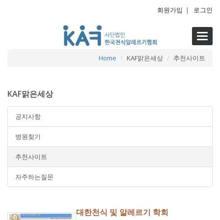
회원가입
|
로그인
Toggl
navig
Home
KAF맑은세상
추천사이트
KAF맑은세상
공지사항
병원찾기
추천사이트
자주하는질문
대한천식 및 알레르기 학회