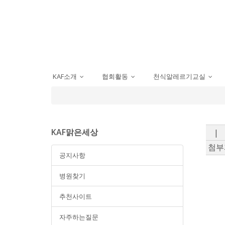
KAF소개
협회활동
천식알레르기교실
...
...
...
KAF맑은세상
|
첨부
공지사항
병원찾기
추천사이트
자주하는질문